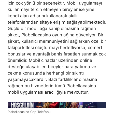
için çok yönlü bir seçenektir. Mobil uygulamayı
kullanmayı tercih etmeyen bireyler ise yine
kendi alan adlarını kullanarak akıllı
telefonlarından siteye erişim sağlayabilmektedir.
Güçlü bir mobil ağa sahip olmasına rağmen
şirket, Piabellacasino oyun ağına güveniyor. Bir
şirket, kullanıcı memnuniyetini sağlarken özel bir
takipçi kitlesi oluşturmayı hedefliyorsa, cömert
bonuslar ve avantajlı bahis fırsatları sunmak çok
önemlidir. Mobil cihazlar üzerinden online
desteğe ulaşabilen bireyler para yatırma ve
çekme konusunda herhangi bir sıkıntı
yaşamayacaklardır. Bazı farklılıklar olmasına
rağmen bu hizmetlerin tümü Piabellacasino
mobil uygulaması aracılığıyla mevcuttur.
Piabellacasino Cep Telefonu