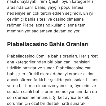
nasıl onaylayabilirim? Çeşitli oyun kategorileri
arasında canlı bahis, yaygın popülaritesi
nedeniyle en çok tercih edilen seçimdir. En iyi
çevrimiçi bahis sitesi ve casino olmasına
rağmen Piabellacasino kullanıcılarına tam
memnuniyet sağlamaya devam ediyor.
Piabellacasino Bahis Oranları
Piabellacasino.Com ile bahis oranları. Her şirket
ana kategorilerinden biri olan canlı bahisleri
titizlikle hazırlar ve sunar. Piabellacasino canlı
bahisçiler sürekli olarak daha iyi oranlar alırlar,
ancak sürece farklı bir şekilde yaklaşırlar. Lisans
veren bir firma olmamızın yanı sıra, üyelerimize
sunulan canlı bahis oran promosyonlarından da
son derece memnunuz. Şirket ayrıca teknik
sorunlar için özel bir destek hattı sunarak