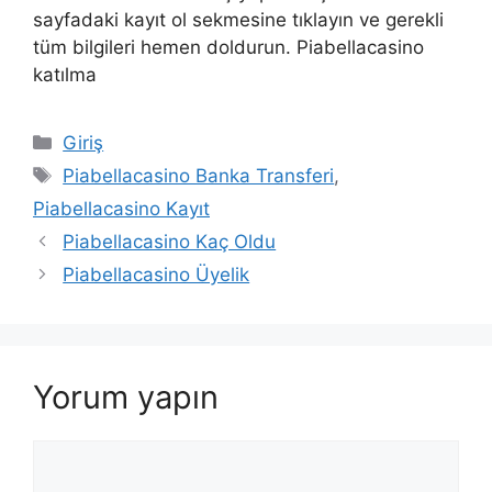
sayfadaki kayıt ol sekmesine tıklayın ve gerekli
tüm bilgileri hemen doldurun. Piabellacasino
katılma
Kategoriler
Giriş
Etiketler
Piabellacasino Banka Transferi
,
Piabellacasino Kayıt
Piabellacasino Kaç Oldu
Piabellacasino Üyelik
Yorum yapın
Yorum