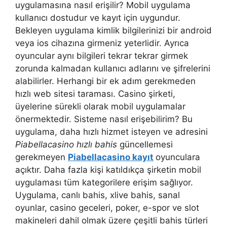
uygulamasına nasıl erişilir? Mobil uygulama
kullanıcı dostudur ve kayıt için uygundur.
Bekleyen uygulama kimlik bilgilerinizi bir android
veya ios cihazına girmeniz yeterlidir. Ayrıca
oyuncular aynı bilgileri tekrar tekrar girmek
zorunda kalmadan kullanıcı adlarını ve şifrelerini
alabilirler. Herhangi bir ek adım gerekmeden
hızlı web sitesi taraması. Casino şirketi,
üyelerine sürekli olarak mobil uygulamalar
önermektedir. Sisteme nasıl erişebilirim? Bu
uygulama, daha hızlı hizmet isteyen ve adresini
Piabellacasino hızlı bahis
güncellemesi
gerekmeyen
Piabellacasino kayıt
oyunculara
açıktır. Daha fazla kişi katıldıkça şirketin mobil
uygulaması tüm kategorilere erişim sağlıyor.
Uygulama, canlı bahis, xlive bahis, sanal
oyunlar, casino geceleri, poker, e-spor ve slot
makineleri dahil olmak üzere çeşitli bahis türleri